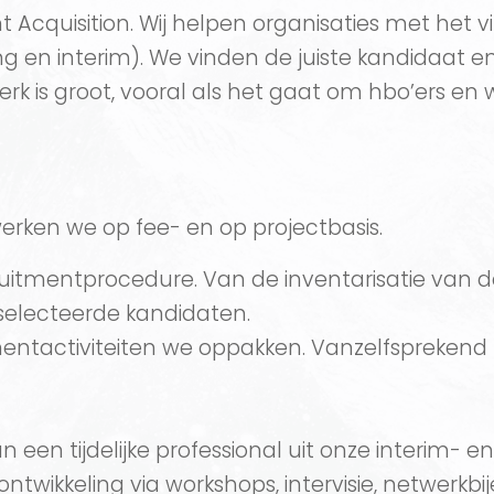
alent Acquisition. Wij helpen organisaties met he
ing en interim). We vinden de juiste kandidaat e
k is groot, vooral als het gaat om hbo’ers en w
werken we op fee- en op projectbasis.
ruitmentprocedure. Van de inventarisatie van 
selecteerde kandidaten.
tmentactiviteiten we oppakken. Vanzelfsprekend
an een tijdelijke professional uit onze interim-
n ontwikkeling via workshops, intervisie, net