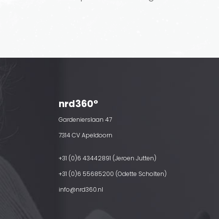
nrd360°
Gardenierslaan 47
7314 CV Apeldoorn
+31 (0)6 43442891 (Jeroen Jutten)
+31 (0)6 55685200 (Odette Scholten)
info@nrd360.nl