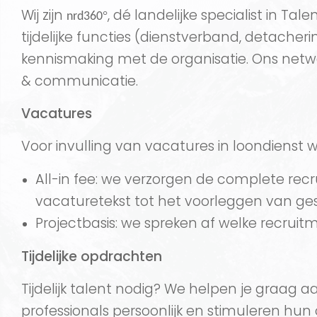
Wij zijn
, dé landelijke specialist in T
°
nrd360
tijdelijke functies (dienstverband, detacher
kennismaking met de organisatie. Ons netwer
& communicatie.
Vacatures
Voor invulling van vacatures in loondienst 
All-in fee: we verzorgen de complete rec
vacaturetekst tot het voorleggen van ge
Projectbasis: we spreken af welke recrui
Tijdelijke opdrachten
Tijdelijk talent nodig? We helpen je graag a
professionals persoonlijk en stimuleren hu