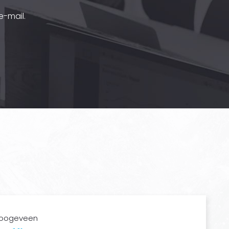
-mail.
oogeveen