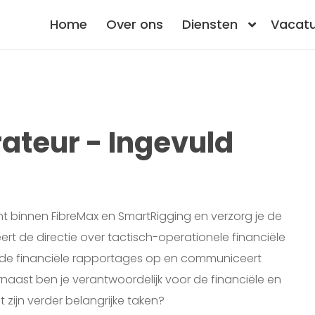
Home
Over ons
Diensten
Vacatu
ateur - Ingevuld
cht binnen FibreMax en SmartRigging en verzorg je de
eert de directie over tactisch-operationele financiële
elde financiële rapportages op en communiceert
rnaast ben je verantwoordelijk voor de financiële en
 zijn verder belangrijke taken?