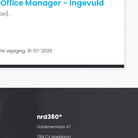
 Office Manager - Ingevuld
o]...
te wijziging: 31-07-2025
nrd360°
Gardenierslaan 47
7314 CV Apeldoorn