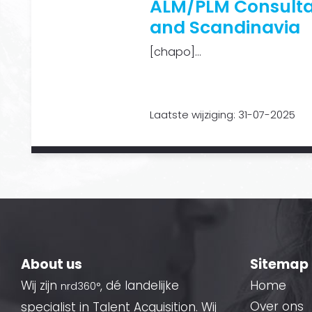
ALM/PLM Consulta
and Scandinavia
[chapo]...
Laatste wijziging: 31-07-2025
About us
Sitemap
Wij zijn
, dé landelijke
Home
nrd360°
Over ons
specialist in Talent Acquisition. Wij