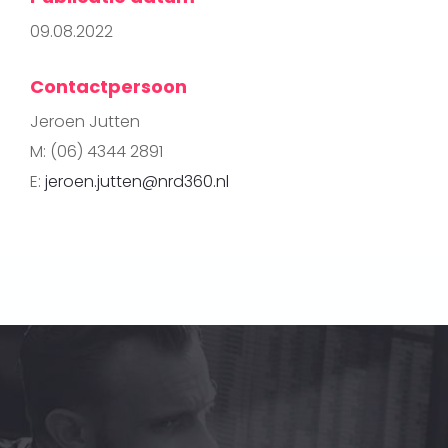
09.08.2022
Contactpersoon
Jeroen Jutten
M: (06) 4344 2891
E:
jeroen.jutten@nrd360.nl