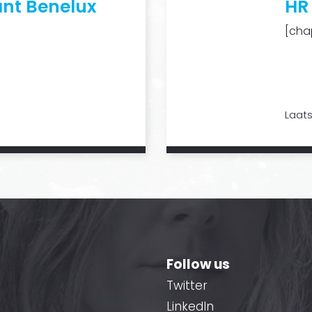
nt Benelux
HR
[chap
Laats
Follow us
Twitter
LinkedIn