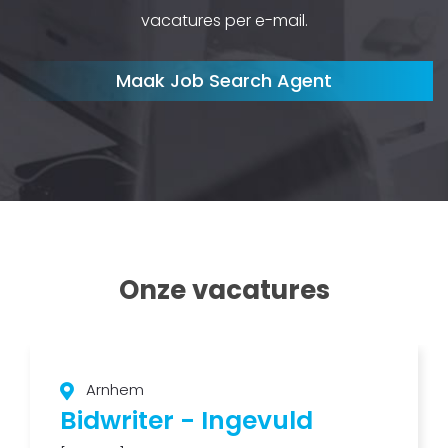
vacatures per e-mail.
Maak Job Search Agent
Onze vacatures
Arnhem
Bidwriter - Ingevuld