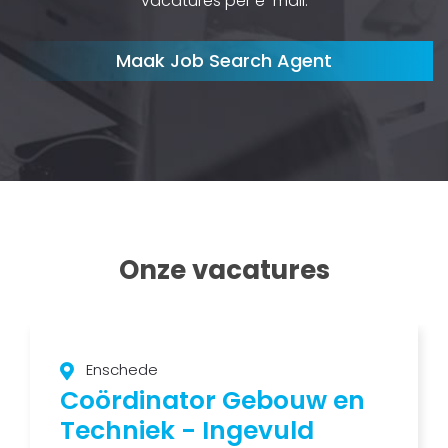
vacatures per e-mail.
Maak Job Search Agent
Onze vacatures
Enschede
Coördinator Gebouw en
Techniek - Ingevuld