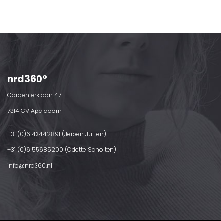
nrd360°
Gardenierslaan 47
7314 CV Apeldoorn
+31 (0)6 43442891 (Jeroen Jutten)
+31 (0)6 55685200 (Odette Scholten)
info@nrd360.nl